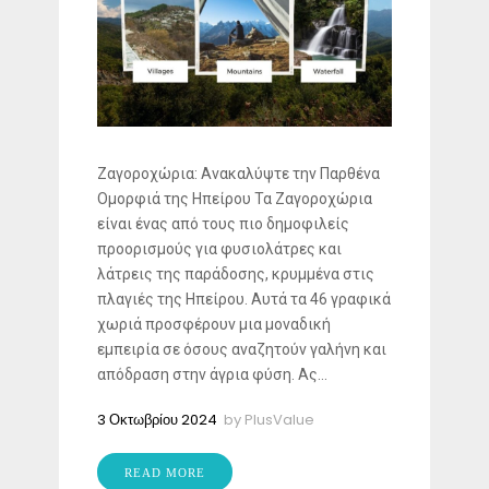
Ζαγοροχώρια: Ανακαλύψτε την Παρθένα
Ομορφιά της Ηπείρου Τα Ζαγοροχώρια
είναι ένας από τους πιο δημοφιλείς
προορισμούς για φυσιολάτρες και
λάτρεις της παράδοσης, κρυμμένα στις
πλαγιές της Ηπείρου. Αυτά τα 46 γραφικά
χωριά προσφέρουν μια μοναδική
εμπειρία σε όσους αναζητούν γαλήνη και
απόδραση στην άγρια φύση. Ας...
3 Οκτωβρίου 2024
by
PlusValue
READ MORE