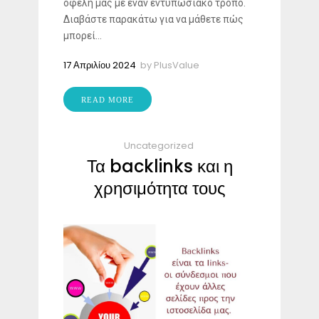
οφέλη μας με έναν εντυπωσιακό τρόπο.
Διαβάστε παρακάτω για να μάθετε πώς
μπορεί...
17 Απριλίου 2024
by
PlusValue
READ MORE
Uncategorized
Τα backlinks και η
χρησιμότητα τους