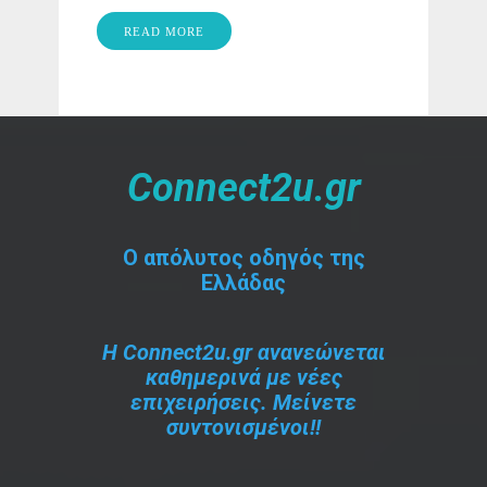
READ MORE
Connect2u.gr
O απόλυτος οδηγός της
Ελλάδας
Η Connect2u.gr ανανεώνεται
καθημερινά με νέες
επιχειρήσεις. Μείνετε
συντονισμένοι!!