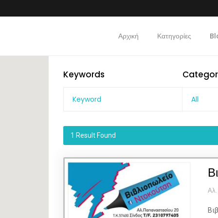
Αρχική
Κατηγορίες
Bl
Keywords
Categor
All
1
Result Found
Β
Αλ.
Βιβ