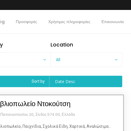
og
Προσφορές
Χρήσιμες πληροφορίες
Επικοινωνία
y
Location
All
Date Desc
Sort by
ιβλιοπωλείο Ντοκούτση
 Παπαναστασίου 20, Σίνδος 574 00, Ελλάδα
λιοπωλείο, Παιχνίδια, Σχολικά Είδη, Χαρτικά, Αναλώσιμα...