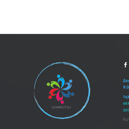
Δε
9:
Τη
69
23
Αρ