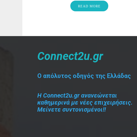
READ MORE
Connect2u.gr
O απόλυτος οδηγός της Ελλάδας
Η Connect2u.gr ανανεώνεται
καθημερινά με νέες επιχειρήσεις.
Μείνετε συντονισμένοι!!