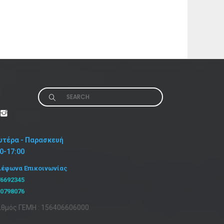
Search
for:
υτέρα - Παρασκευή
00-17:00
λέφωνα Επικοινωνίας
76692345
10798076
ιθμός ΓΕΜΗ : 156406606000