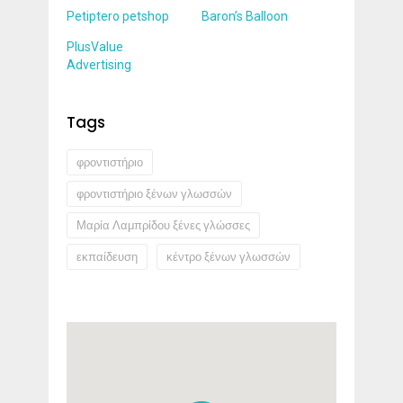
Petiptero petshop
Baron’s Balloon
PlusValue
Advertising
Tags
φροντιστήριο
φροντιστήριο ξένων γλωσσών
Μαρία Λαμπρίδου ξένες γλώσσες
εκπαίδευση
κέντρο ξένων γλωσσών