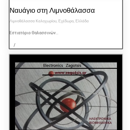
Ναυάγιο στη Λιμνοθάλασσα
Λιμνοθάλασσα Καλοχωρίου, Εχέδωρο, Ελλάδα
Εστιατόριο Θαλασσινών...