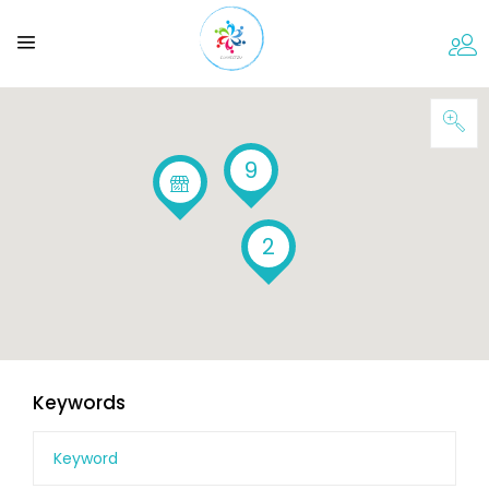
9
2
Keywords