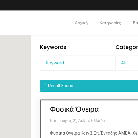
Αρχική
Κατηγορίες
Bl
Keywords
Categor
All
1
Result Found
Φυσικά Όνειρα
Βασ. Σοφίας 21, Δέλτα, Ελλάδα
Φυσικά Όνειρα Κοιν.Σ.Επ. Ένταξης ΑΜΕΑ Χει