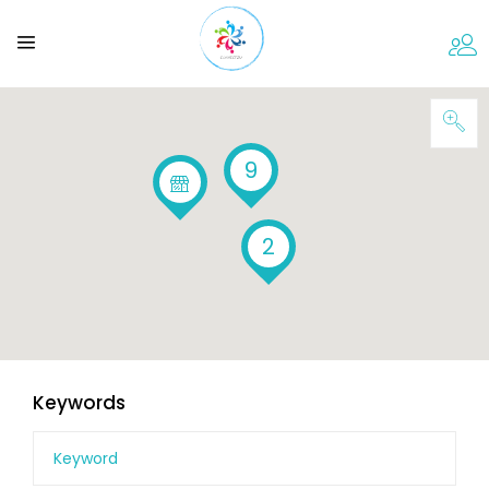
9
2
Keywords