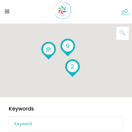
9
2
Keywords