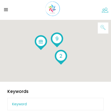
9
2
Keywords